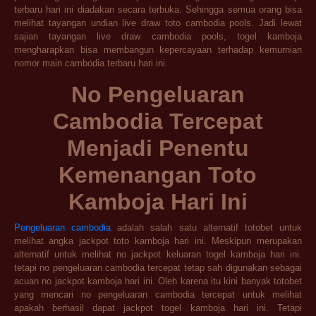
terbaru hari ini diadakan secara terbuka. Sehingga semua orang bisa
melihat tayangan undian live draw toto cambodia pools. Jadi lewat
sajian tayangan live draw cambodia pools, togel kamboja
mengharapkan bisa membangun kepercayaan terhadap kemurnian
nomor main cambodia terbaru hari ini.
No Pengeluaran
Cambodia Tercepat
Menjadi Penentu
Kemenangan Toto
Kamboja Hari Ini
Pengeluaran cambodia
adalah salah satu alternatif totobet untuk
melihat angka jackpot toto kamboja hari ini. Meskipun merupakan
alternatif untuk melihat no jackpot keluaran togel kamboja hari ini.
tetapi no pengeluaran cambodia tercepat tetap sah digunakan sebagai
acuan no jackpot kamboja hari ini. Oleh karena itu kini banyak totobet
yang mencari no pengeluaran cambodia tercepat untuk melihat
apakah berhasil dapat jackpot togel kamboja hari ini. Tetapi